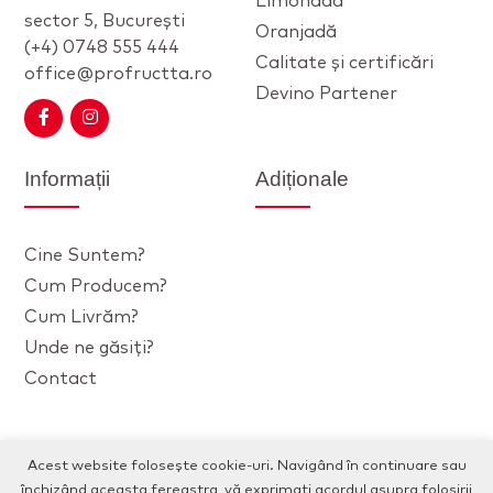
Limonadă
sector 5, București
Oranjadă
(+4) 0748 555 444
Calitate și certificări
office@profructta.ro
Devino Partener
Informații
Adiționale
Cine Suntem?
Cum Producem?
Cum Livrăm?
Unde ne găsiți?
Contact
Copyright © 2020 - 2026 Profructta. Toate drepturile
Acest website folosește cookie-uri. Navigând în continuare sau
rezervate.
închizând aceasta fereastra, vă exprimați acordul asupra folosirii