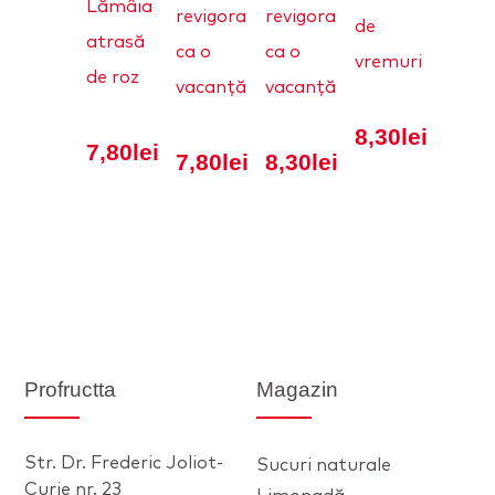
Lămâia
revigorantă
revigorantă
de
atrasă
ca o
ca o
vremuri
de roz
vacanță
vacanță
8,30
lei
7,80
lei
7,80
lei
8,30
lei
Profructta
Magazin
Str. Dr. Frederic Joliot-
Sucuri naturale
Curie nr. 23