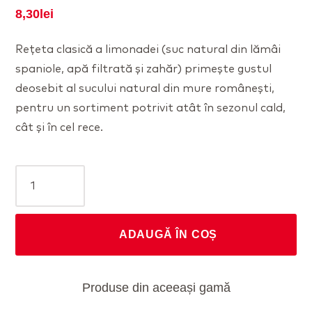
8,30
lei
Rețeta clasică a limonadei (suc natural din lămâi
spaniole, apă filtrată și zahăr) primește gustul
deosebit al sucului natural din mure românești,
pentru un sortiment potrivit atât în sezonul cald,
cât și în cel rece.
Cantitate
Limonadă
cu
mure
ADAUGĂ ÎN COȘ
Produse din aceeași gamă