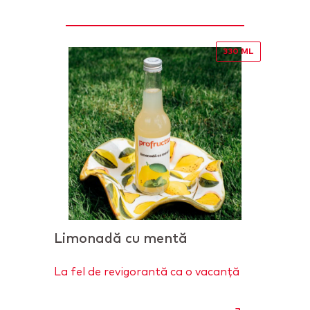
330 ML
Limonadă cu mentă
Lim
La fel de revigorantă ca o vacanță
La f