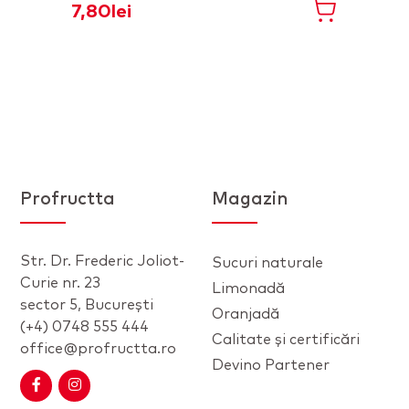
7,80
lei
8,3
Profructta
Magazin
Str. Dr. Frederic Joliot-
Sucuri naturale
Curie nr. 23
Limonadă
sector 5, București
Oranjadă
(+4) 0748 555 444
Calitate și certificări
office@profructta.ro
Devino Partener