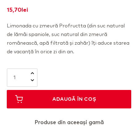
15,70
lei
Limonada cu zmeură Profructta (din suc natural
de lămâi spaniole, suc natural din zmeură
românească, apă filtrată și zahăr) îți aduce starea
de vacanță în orice zi din an.
Cantitate
Limonadă
cu
Zmeură
ADAUGĂ ÎN COȘ
Produse din aceeași gamă