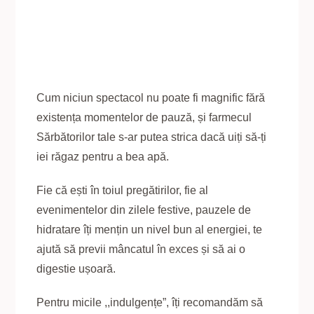
Cum niciun spectacol nu poate fi magnific fără
existența momentelor de pauză, și farmecul
Sărbătorilor tale s-ar putea strica dacă uiți să-ți
iei răgaz pentru a bea apă.
Fie că ești în toiul pregătirilor, fie al
evenimentelor din zilele festive, pauzele de
hidratare îți mențin un nivel bun al energiei, te
ajută să previi mâncatul în exces și să ai o
digestie ușoară.
Pentru micile ,,indulgențe”, îți recomandăm să