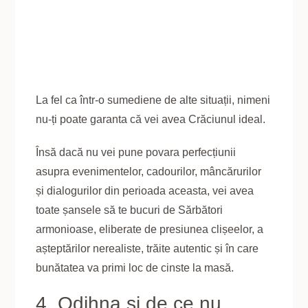
La fel ca într-o sumediene de alte situații, nimeni
nu-ți poate garanta că vei avea Crăciunul ideal.
Însă dacă nu vei pune povara perfecțiunii
asupra evenimentelor, cadourilor, mâncărurilor
și dialogurilor din perioada aceasta, vei avea
toate șansele să te bucuri de Sărbători
armonioase, eliberate de presiunea clișeelor, a
așteptărilor nerealiste, trăite autentic și în care
bunătatea va primi loc de cinste la masă.
4. Odihna și de ce nu