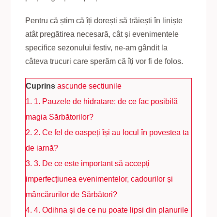
Pentru că știm că îți dorești să trăiești în liniște
atât pregătirea necesară, cât și evenimentele
specifice sezonului festiv, ne-am gândit la
câteva trucuri care sperăm că îți vor fi de folos.
Cuprins
ascunde sectiunile
1.
1. Pauzele de hidratare: de ce fac posibilă
magia Sărbătorilor?
2.
2. Ce fel de oaspeți își au locul în povestea ta
de iarnă?
3.
3. De ce este important să accepți
imperfecțiunea evenimentelor, cadourilor și
mâncărurilor de Sărbători?
4.
4. Odihna și de ce nu poate lipsi din planurile