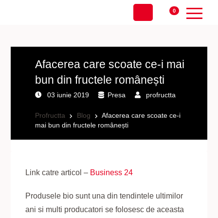
0
Afacerea care scoate ce-i mai
bun din fructele românești
03 iunie 2019
Presa
profructta
Profructta
Blog
Afacerea care scoate ce-i
mai bun din fructele românești
Link catre articol –
Business 24
Produsele bio sunt una din tendintele ultimilor
ani si multi producatori se folosesc de aceasta