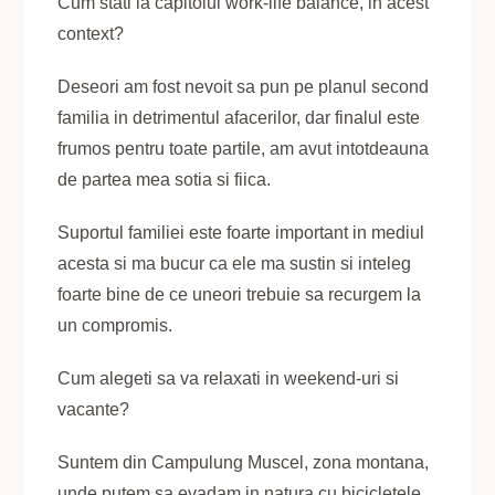
Cum stati la capitolul work-life balance, in acest
context?
Deseori am fost nevoit sa pun pe planul second
familia in detrimentul afacerilor, dar finalul este
frumos pentru toate partile, am avut intotdeauna
de partea mea sotia si fiica.
Suportul familiei este foarte important in mediul
acesta si ma bucur ca ele ma sustin si inteleg
foarte bine de ce uneori trebuie sa recurgem la
un compromis.
Cum alegeti sa va relaxati in weekend-uri si
vacante?
Suntem din Campulung Muscel, zona montana,
unde putem sa evadam in natura cu bicicletele