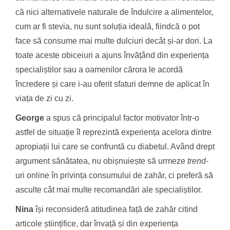
că nici alternativele naturale de îndulcire a alimentelor,
cum ar fi stevia, nu sunt soluția ideală, fiindcă o pot
face să consume mai multe dulciuri decât și-ar dori. La
toate aceste obiceiuri a ajuns învățând din experiența
specialiștilor sau a oamenilor cărora le acordă
încredere și care i-au oferit sfaturi demne de aplicat în
viața de zi cu zi.
George
a spus că principalul factor motivator într-o
astfel de situație îl reprezintă experiența acelora dintre
apropiații lui care se confruntă cu diabetul. Având drept
argument sănătatea, nu obișnuiește să urmeze
trend
-
uri online în privința consumului de zahăr, ci preferă să
asculte cât mai multe recomandări ale specialiștilor.
Nina
își reconsideră atitudinea față de zahăr citind
articole științifice, dar învață și din experiența