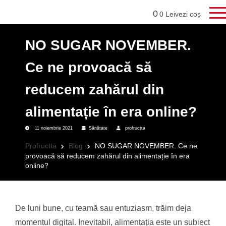
0
0 Lei
vezi coș
NO SUGAR NOVEMBER.
Ce ne provoacă să
reducem zahărul din
alimentație în era online?
11 noiembrie 2021
Sănătate
profructta
Profructta
Blog
NO SUGAR NOVEMBER. Ce ne
provoacă să reducem zahărul din alimentație în era
online?
De luni bune, cu teamă sau entuziasm, trăim deja
momentul digital. Inevitabil, alimentația este un subiect