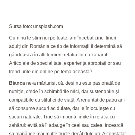
Sursa foto: unsplash.com
Cum nu le știm noi pe toate, am întrebat cinci tineri
adulți din România ce tip de informații îi determină să
gândească în alți termeni relația lor cu zahărul.
Articolele de specialitate, experiența apropiaților sau
trend-urile din online pe tema aceasta?
Bianca
ne-a mărturisit că, deși nu este pasionată de
nutriție, crede în schimbările mici, dar sustenabile și
compatibile cu stilul ei de viață. A renunțat de patru ani
să consume sucuri acidulate, dar le înlocuiește cu
sucuri naturale. Ține să impună limite în relația cu
zahărul: evită să îl adauge în ceai sau cafea, încearcă
să mănânce mai multe fructe decât dulciuri. A constatat