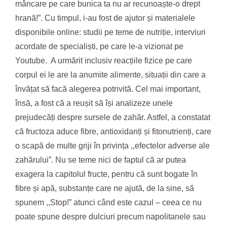
mâncare pe care bunica ta nu ar recunoaște-o drept
hrană!”. Cu timpul, i-au fost de ajutor și materialele
disponibile online: studii pe teme de nutriție, interviuri
acordate de specialiști, pe care le-a vizionat pe
Youtube. A urmărit inclusiv reacțiile fizice pe care
corpul ei le are la anumite alimente, situații din care a
învățat să facă alegerea potrivită. Cel mai important,
însă, a fost că a reușit să își analizeze unele
prejudecăți despre sursele de zahăr. Astfel, a constatat
că fructoza aduce fibre, antioxidanți și fitonutrienți, care
o scapă de multe griji în privința ,,efectelor adverse ale
zahărului”. Nu se teme nici de faptul că ar putea
exagera la capitolul fructe, pentru că sunt bogate în
fibre și apă, substanțe care ne ajută, de la sine, să
spunem ,,Stop!” atunci când este cazul – ceea ce nu
poate spune despre dulciuri precum napolitanele sau