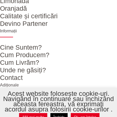
Limonadă
Oranjadă
Calitate și certificări
Devino Partener
Informații
Cine Suntem?
Cum Producem?
Cum Livrăm?
Unde ne găsiți?
Contact
Adiționale
Acest website folosește cookie-uri.
Navigând în continuare sau închizând
aceasta fereastra, vă exprimați
acordul asupra folosirii cookie-urilor .
Copyright © 2020 - 2026 Profructta. Toate drepturile rezervate.
GDPR
Termene și condiții
ANPC