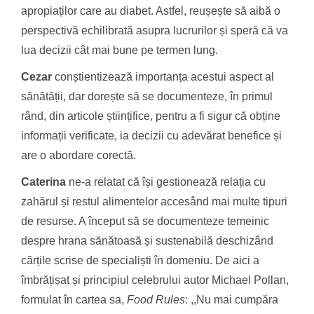
apropiaților care au diabet. Astfel, reușește să aibă o
perspectivă echilibrată asupra lucrurilor și speră că va
lua decizii cât mai bune pe termen lung.
Cezar
conștientizează importanța acestui aspect al
sănătății, dar dorește să se documenteze, în primul
rând, din articole științifice, pentru a fi sigur că obține
informații verificate, ia decizii cu adevărat benefice și
are o abordare corectă.
Caterina
ne-a relatat că își gestionează relația cu
zahărul și restul alimentelor accesând mai multe tipuri
de resurse. A început să se documenteze temeinic
despre hrana sănătoasă și sustenabilă deschizând
cărțile scrise de specialiști în domeniu. De aici a
îmbrățișat și principiul celebrului autor Michael Pollan,
formulat în cartea sa,
Food Rules
: ,,Nu mai cumpăra