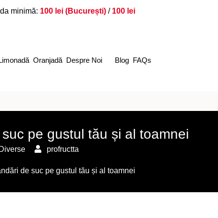
da minimă:
100 lei (București)
/
100 lei
Limonadă
Oranjadă
Despre Noi
Blog
FAQs
uc pe gustul tău și al toamnei
Diverse
profructta
dări de suc pe gustul tău și al toamnei