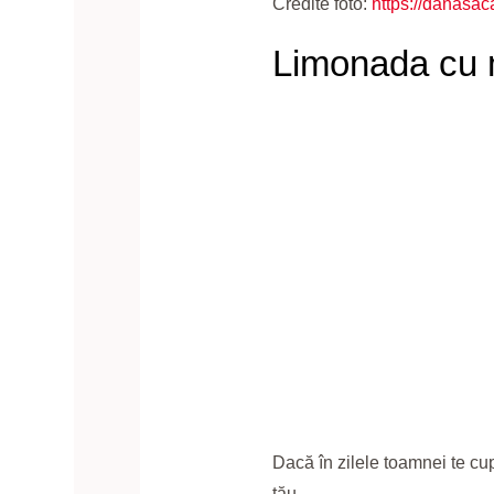
Credite foto:
https://danasaca
Limonada cu m
Dacă în zilele toamnei te cup
tău.