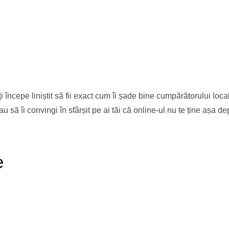
începe liniștit să fii exact cum îi șade bine cumpărătorului local
Sau să îi convingi în sfârșit pe ai tăi că online-ul nu te ține așa d
e