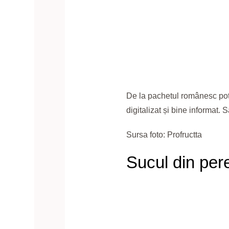
De la pachetul românesc poți 
digitalizat și bine informat. 
Sursa foto: Profructta
Sucul din per