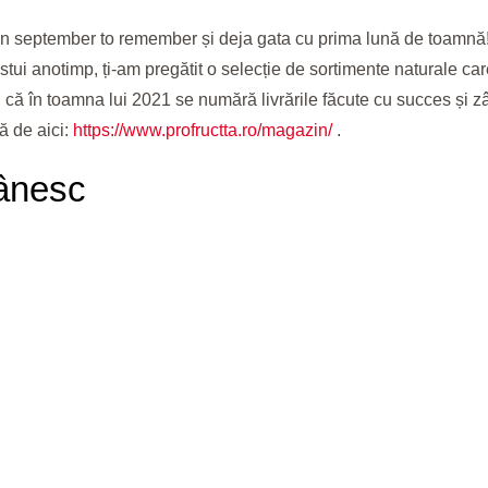
un
september to remember
și deja gata cu prima lună de toamnă
stui anotimp, ți-am pregătit o selecție de sortimente naturale care
 că în toamna lui 2021 se numără livrările făcute cu succes și zâmb
ă de aici:
https://www.profructta.ro/magazin/
.
ânesc