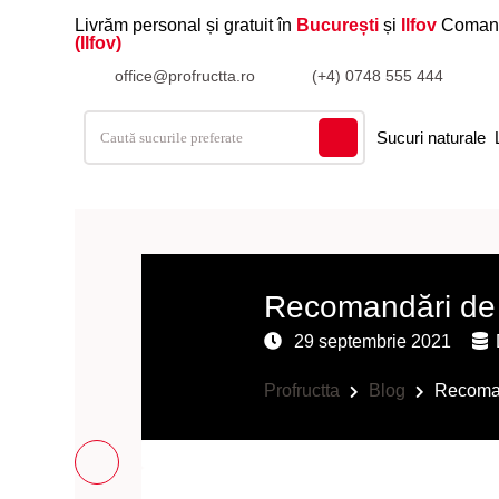
Livrăm personal și gratuit în
București
și
Ilfov
Coman
(Ilfov)
office@profructta.ro
(+4) 0748 555 444
Sucuri naturale
Recomandări de s
29 septembrie 2021
Profructta
Blog
Recoman