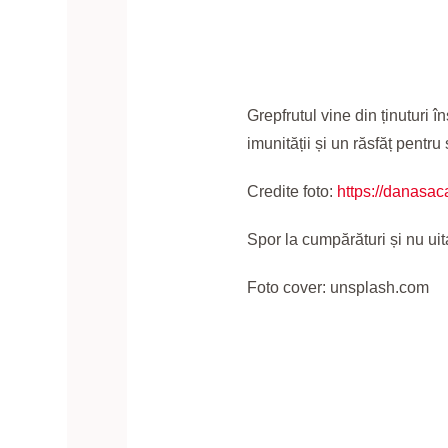
Grepfrutul vine din ținuturi î
imunității și un răsfăț pentru 
Credite foto:
https://danasaca
Spor la cumpărături și nu u
Foto cover: unsplash.com