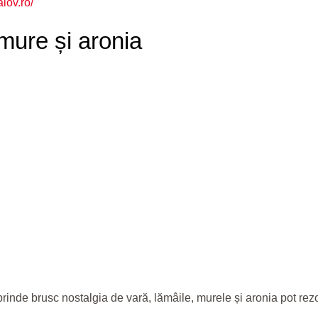
lov.ro/
ure și aronia
rinde brusc nostalgia de vară, lămâile, murele și aronia pot rezo